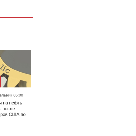
ельник 05:00
 на нефть
% после
аров США по