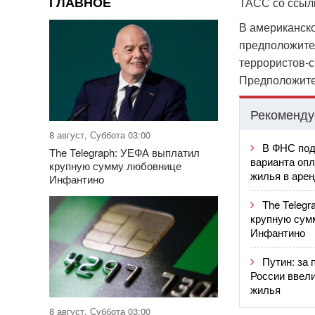
ГЛАВНОЕ
ТАСС со ссыл
В американско
предположител
террористов-с
Предположител
Рекоменду
8 август, Суббота 03:00
В ФНС под
The Telegraph: УЕФА выплатил
варианта опл
крупную сумму любовнице
жилья в аре
Инфантино
The Teleg
крупную сум
Инфантино
Путин: за 
России ввели
жилья
8 август, Суббота 03:00