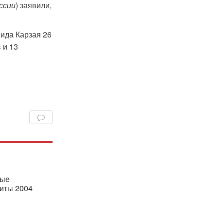
ссии
) заявили,
ида Карзая 26
 и 13
ные
иты 2004