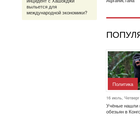
Афганистана
инцидент с Хашокджи
выльется для
международной экономики?
ПОПУЛ
Политика
16 июль, Четверг
Учёные нашли 
обезьян в Конг