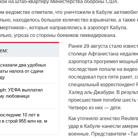
кой на штаб-квартиру Министерства обороны США.
м ведомстве отметили, что уничтожили в Кабуле автомобиль
ьно, находилось большое количество взрывчатки, а также 
мертников», которые направлялись в аэропорт Кабула.
ьно, угроза со стороны боевиков ликвидирована.
Ранее 29 августа стало извест
ем:
столице Афганистана недалек
аэропорта прогремел мощный
сказали два удобных
последствия попали на видео
аты налога от сдачи
последовал пуск пяти ракет, 
нду
специальный корреспондент 
raph: УЕФА выплатил
Халед аль-Джабури. В резуль
му любовнице
происшествия погибли шесть 
Четверо из них — дети.
последние 10 лет в
Как уточняло агенство Reuter
 в строй 955 млн кв. м
удар в Кабуле нанесли амери
военные. Представители «Та