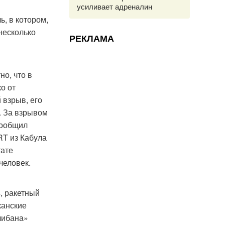
усиливает адреналин
, в котором,
несколько
РЕКЛАМА
но, что в
о от
 взрыв, его
. За взрывом
сообщил
RT из Кабула
тате
человек.
s, ракетный
канские
либана»