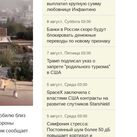
выплатил крупную сумму
любовнице Инфантино
8 август, Суббота 03:00
Банки в России скоро будут
блокировать денежные
переводы по новому признаку
7 август, Пятница 03:00
Трамп подписал указ о
запрете "родильного туризма"
в США
5 август, Среда 03:00
SpaceX заключила с
властями США контракты на
развитие спутников Starshield
мобилю близ
5 август, Среда 03:00
тороны
Симфония стресса:
Постоянный шум более 50 дБ
том сообщает
повышает кортизол и