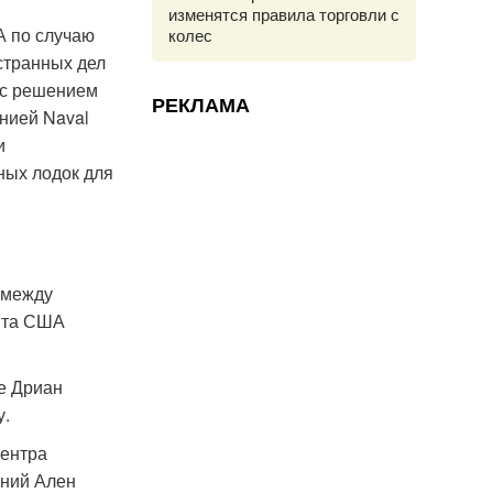
изменятся правила торговли с
А по случаю
колес
странных дел
 с решением
РЕКЛАМА
нией Naval
и
ных лодок для
 между
нта США
е Дриан
у.
центра
ний Ален