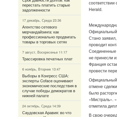
соответствии 
перестать платить старые
Herald.
задолженности
17 декабрь, Среда 23:36
Международна
Агентство сетевого
Официальный 
мерчандайзинга: как
профессионально продвигать
Стано заявил,
товары в торговых сетях
проводит конт
Соединенные 
7 август, Воскресенье 11:17
не принесли и
Трассировка печатных плат
Франция остае
6 ноябрь, Вторник 13:47
провести пер
Выборы в Конгресс США:
Официальный 
эксперты Coface оценивают
экономические последствия в
отмене сделки
случае победы демократов в
было расторгн
нижней палате
«Мистраль». «
отметила дипл
24 октябрь, Среда 14:39
Саудовская Аравия: во что
В свою очере