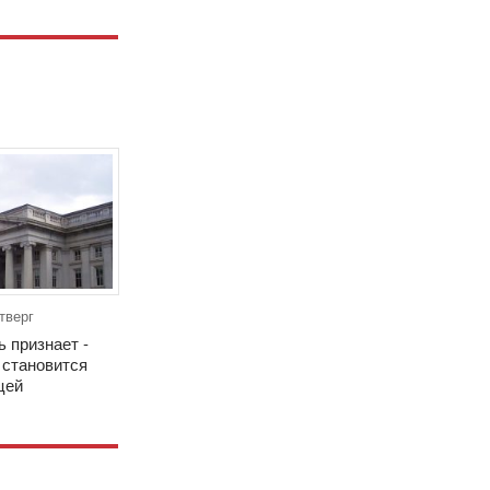
тверг
ь признает -
становится
цей