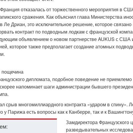
 Франция отказалась от торжественного мероприятия в СШ
апикского сражения. Как объяснил глава Министерства ино
 Ле Дриан, это исключительное решение, которое связано
рвать контракт по подводным лодкам с французской компа
едующим объявлением о новом партнерстве AUKUS с США 
ей, которое также предполагает создание атомных подвод
и.
и пощечина
анцузского дипломата, подобное поведение не приемлемо
 скорее напоминает шаги администрации бывшего президе
мпа.
ал срыв многомиллиардного контракта «ударом в спину». Л
то у Парижа есть вопросы как к Канберре, так и к Вашингтон
Замдиректора Французского 
ем:
разведывательных исследова