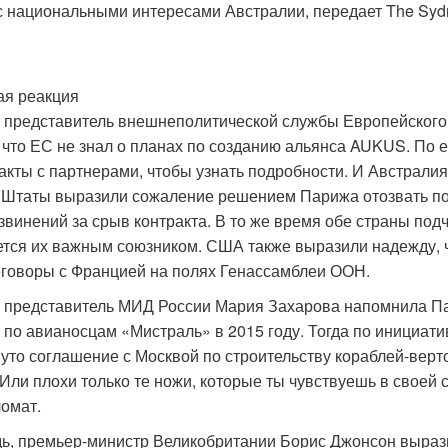
с национальными интересами Австралии, передает The Syd
я реакция
представитель внешнеполитической службы Европейского
 что ЕС не знал о планах по созданию альянса AUKUS. По 
акты с партнерами, чтобы узнать подробности. И Австралия
Штаты выразили сожаление решением Парижа отозвать по
звинений за срыв контракта. В то же время обе страны подч
тся их важным союзником. США также выразили надежду, ч
еговоры с Францией на полях Генассамблеи ООН.
представитель МИД России Мария Захарова напомнила П
 по авианосцам «Мистраль» в 2015 году. Тогда по инициат
уто соглашение с Москвой по строительству кораблей-вер
Или плохи только те ножи, которые ты чувствуешь в своей
омат.
дь, премьер-министр Великобритании Борис Джонсон выраз