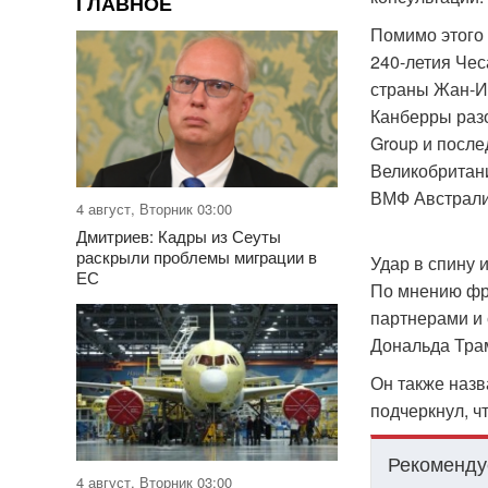
ГЛАВНОЕ
Помимо этого
240-летия Чес
страны Жан-Ив
Канберры разо
Group и посл
Великобритани
ВМФ Австрали
4 август, Вторник 03:00
Дмитриев: Кадры из Сеуты
раскрыли проблемы миграции в
Удар в спину 
ЕС
По мнению фр
партнерами и
Дональда Тра
Он также назв
подчеркнул, ч
Рекоменду
4 август, Вторник 03:00