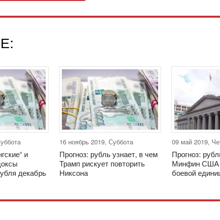
Е:
Суббота
16 ноябрь 2019, Суббота
09 май 2019, Че
нгские“ и
Прогноз: рубль узнает, в чем
Прогноз: рубл
доксы
Трамп рискует повторить
Минфин США 
рубля декабрь
Никсона
боевой едини