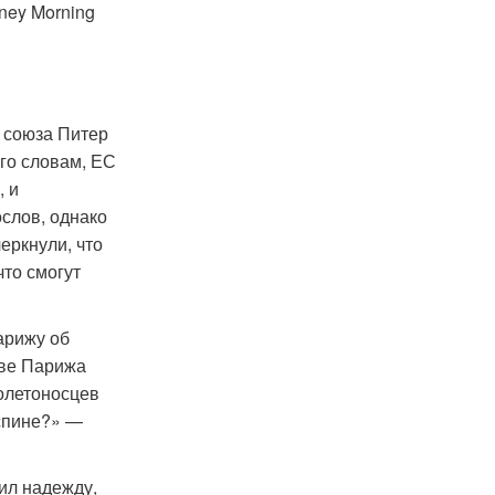
ney Morning
 союза Питер
его словам, ЕС
, и
слов, однако
еркнули, что
то смогут
арижу об
иве Парижа
толетоносцев
 спине?» —
ил надежду,