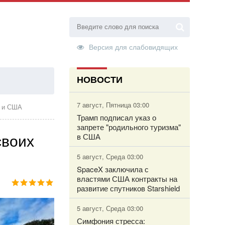
Версия для слабовидящих
НОВОСТИ
ТОРИЗАЦИЯ
7 август, Пятница 03:00
и и США
Трамп подписал указ о
запрете "родильного туризма"
своих
в США
5 август, Среда 03:00
SpaceX заключила с
властями США контракты на
развитие спутников Starshield
5 август, Среда 03:00
Симфония стресса: