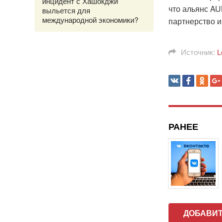
инцидент с Хашокджи
что альянс AU
выльется для
международной экономики?
партнерство и
Источник:
L
РАНЕЕ
ДОБАВИ