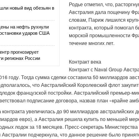
Родье отметил, что, расторгну
шли новый вид обезьян в
Австралия дала пощечину Фра
словам, Париж лишился круп
ены на нефть рухнули
контракта, который помогал б
 остановки ударов США
морской промышленности Фр
течение многих лет.
ентр прогнозирует
ти регионах России
Контракт века
Контракт с Naval Group Австр
016 году. Тогда сумма сделки составила 50 миллиардов авс
дполагалось, что Австралийский Королевский флот закупи
длодок французской постройки. Австралийский премьер-ми
ветствовал подписание договора, назвав план «крайне ам
а контракта увеличилась до 90 миллиардов австралийских 
лиардов евро), а Австралия решила купить по меньшей мер
дных лодок за 18 месяцев. Пресс-секретарь Министерства
и Австралии подчеркнула, что данное решение было принят