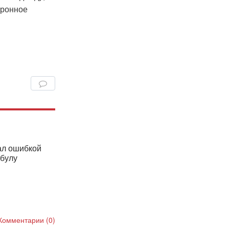
оронное
ал ошибкой
абулу
Комментарии (0)