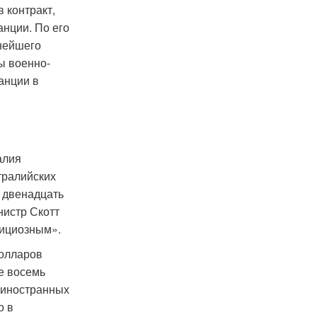
в контракт,
нции. По его
нейшего
ы военно-
анции в
алия
тралийских
т двенадцать
нистр Скотт
бициозным».
долларов
е восемь
 иностранных
о в