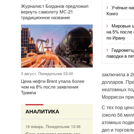
Журналист Богданов предложил
Учёные на
вернуть самолету МС-21
Конго
традиционное название
Мировые ц
на 5% после
по Ирану
Гидрометц
паводки в пя
3 август, Понедельник 03:00
заключила в 2
Цена нефти Brent упала более
долларов. Пре
чем на 8% после заявления
неатомных по
Трампа
Моррисон при
С тех пор цен
АНАЛИТИКА
(около 56 мил
атомных подво
19 январь, Понедельник 13:36
дел и торговл
Срок давности долгов: как