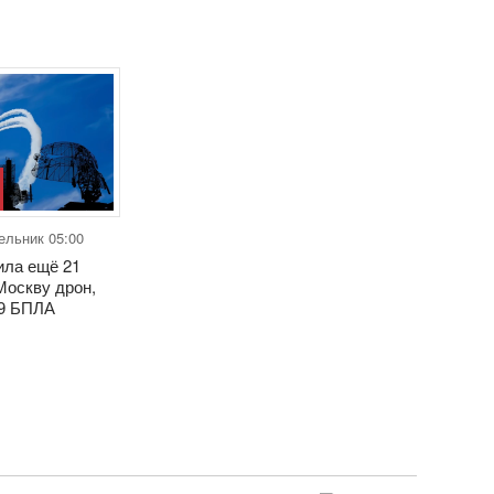
ельник 05:00
ла ещё 21
Москву дрон,
79 БПЛА