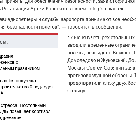
ры приняты для обеспечения безопасности, заявил официа
 Росавиации Артем Кореняко в своем Telegram-канале.
 авиадиспетчеры и службы аэропорта принимают все необ
ия безопасности полетов", — говорится в сообщении.
17 июня в четырех столичных
ем:
вводили временные ограниче
полеты, речь идет о Внуково,
дравил
Домодедово и Жуковский. До 
жников с
Москвы Сергей Собянин заяви
льным праздником
противовоздушной обороны 
ynamics получила
предотвратили атаку двух бе
строительство 9 подлодок
столицу.
ША
стресса: Постоянный
0 дБ повышает кортизол
 адреналин