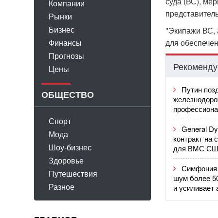
суда (ВС), ме
Компании
представитель
Рынки
Бизнес
"Экипажи ВС,
Финансы
для обеспечен
Прогнозы
Рекоменду
Цены
Путин поз
ОБЩЕСТВО
железнодоро
профессиона
Спорт
General D
Мода
контракт на 
Шоу-бизнес
для ВМС С
Здоровье
Симфония 
Путешествия
шум более 5
Разное
и усиливает