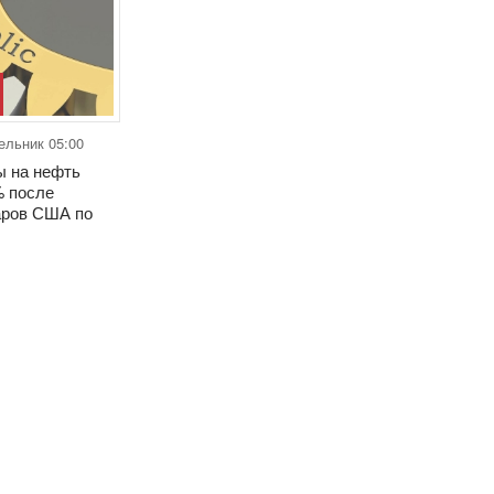
ельник 05:00
 на нефть
% после
аров США по