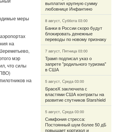
льный
выплатил крупную сумму
любовнице Инфантино
ходимые меры
8 август, Суббота 03:00
Банки в России скоро будут
блокировать денежные
 аэропортах
переводы по новому признаку
ния на
 Шереметьево,
7 август, Пятница 03:00
этого мэр
Трамп подписал указ о
запрете "родильного туризма"
л, что силы
в США
(ПВО)
спилотников на
5 август, Среда 03:00
SpaceX заключила с
властями США контракты на
развитие спутников Starshield
5 август, Среда 03:00
Симфония стресса:
Постоянный шум более 50 дБ
повышает кортизол и