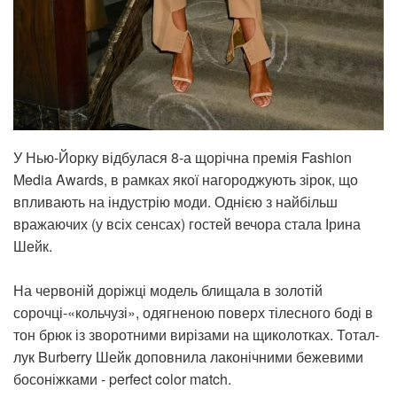
У Нью-Йорку відбулася 8-а щорічна премія Fashion
Media Awards, в рамках якої нагороджують зірок, що
впливають на індустрію моди. Однією з найбільш
вражаючих (у всіх сенсах) гостей вечора стала Ірина
Шейк.
На червоній доріжці модель блищала в золотій
сорочці-«кольчузі», одягненою поверх тілесного боді в
тон брюк із зворотними вирізами на щиколотках. Тотал-
лук Burberry Шейк доповнила лаконічними бежевими
босоніжками - perfect color match.