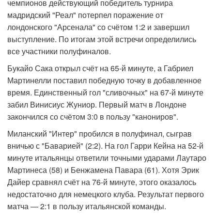
чемпионов действующий победитель турнира
мадридский "Реал" потерпел поражение от
лондонского "Арсенала" со счётом 1:2 и завершил
выступление. По итогам этой встречи определились
все участники полуфиналов.
Букайо Сака открыл счёт на 65-й минуте, а Габриел
Мартинелли поставил победную точку в добавленное
время. Единственный гол "сливочных" на 67-й минуте
забил Винисиус Жуниор. Первый матч в Лондоне
закончился со счётом 3:0 в пользу "канониров".
Миланский "Интер" пробился в полуфинал, сыграв
вничью с "Баварией" (2:2). На гол Гарри Кейна на 52-й
минуте итальянцы ответили точными ударами Лаутаро
Мартинеса (58) и Бенжамена Павара (61). Хотя Эрик
Дайер сравнял счёт на 76-й минуте, этого оказалось
недостаточно для немецкого клуба. Результат первого
матча — 2:1 в пользу итальянской команды.