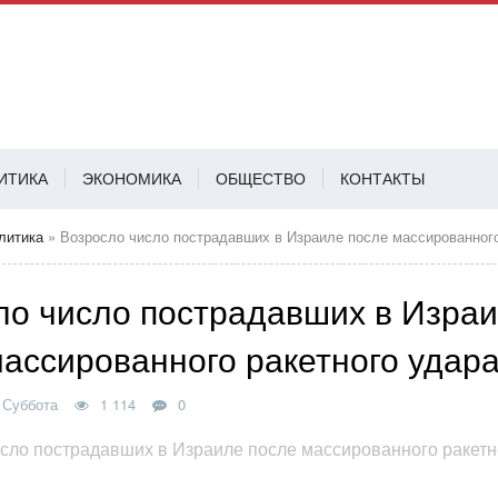
ИТИКА
ЭКОНОМИКА
ОБЩЕСТВО
КОНТАКТЫ
АВ
литика
» Возросло число пострадавших в Израиле после массированного ракет
ло число пострадавших в Изра
массированного ракетного удар
 Суббота
1 114
0