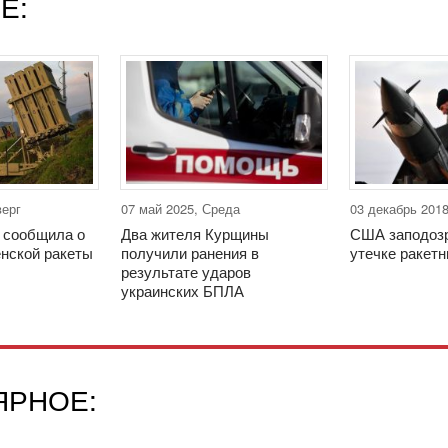
Е:
верг
07 май 2025, Среда
03 декабрь 201
 сообщила о
Два жителя Курщины
США заподозр
енской ракеты
получили ранения в
утечке ракет
результате ударов
украинских БПЛА
ЯРНОЕ: