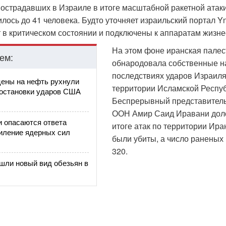
острадавших в Израиле в итоге масштабной ракетной атак
лось до 41 человека. Будто уточняет израильский портал Yn
 в критическом состоянии и подключены к аппаратам жизн
На этом фоне иранская пале
ем:
обнародовала собственные н
последствиях ударов Израиля
ены на нефть рухнули
территории Исламской Респуб
 остановки ударов США
Беспрерывный представитель
ООН Амир Саид Иравани доло
и опасаются ответа
итоге атак по территории Ира
силение ядерных сил
были убиты, а число раненых
320.
шли новый вид обезьян в