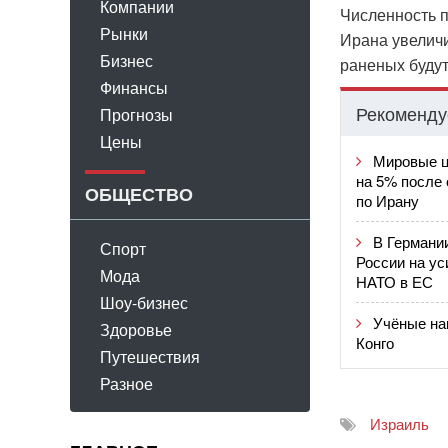
Компании
Численность п
Рынки
Ирана увеличи
Бизнес
раненых будут
Финансы
Рекоменду
Прогнозы
Цены
Мировые ц
на 5% после
ОБЩЕСТВО
по Ирану
В Германи
Спорт
России на у
Мода
НАТО в ЕС
Шоу-бизнес
Учёные на
Здоровье
Конго
Путешествия
Разное
Израиль