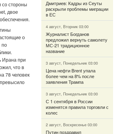
Дмитриев: Кадры из Сеуты
и со стороны
раскрыли проблемы миграции
et, двое
в ЕС
еобеспечения.
4 август, Вторник 03:00
стины
Журналист Богданов
астоящие о
предложил вернуть самолету
 по
МС-21 традиционное
название
лики.
 Ирана при
3 август, Понедельник 03:00
жил, что в
Цена нефти Brent упала
на 78 человек
более чем на 8% после
 превысило
заявления Трампа
3 август, Понедельник 03:00
С 1 сентября в России
изменятся правила торговли с
колес
2 август, Воскресенье 03:00
Путин поздравил