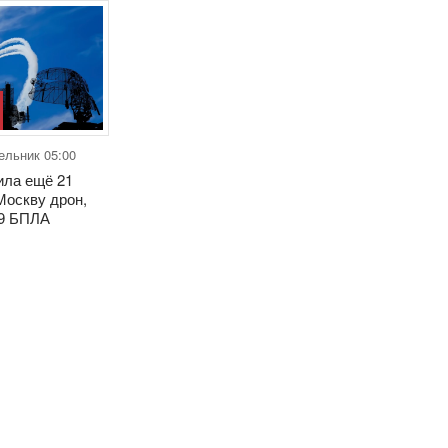
ельник 05:00
ла ещё 21
Москву дрон,
79 БПЛА