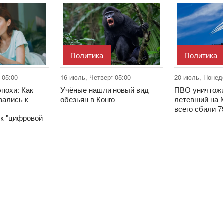
Политика
Политика
 05:00
16 июль, Четверг 05:00
20 июль, Понед
похи: Как
Учёные нашли новый вид
ПВО уничтожи
вались к
обезьян в Конго
летевший на 
всего сбили 
 к "цифровой