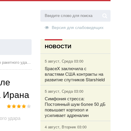
Версия для слабовидящих
НОВОСТИ
ТОРИЗАЦИЯ
5 август, Среда 03:00
ного удара Ирана
SpaceX заключила с
властями США контракты на
иле
развитие спутников Starshield
а Ирана
5 август, Среда 03:00
Симфония стресса:
Постоянный шум более 50 дБ
повышает кортизол и
усиливает адреналин
4 август, Вторник 03:00