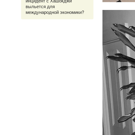
инцидент с Хашокджи
выльется для
международной экономики?