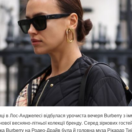
иці в Лос-Анджелесі відбулася урочиста вечеря Burberry з 
ової весняно-літньої колекції бренду. Серед зіркових гостей
ка Burberry на Родео-Драйв була й головна муза Рікардо Тиі