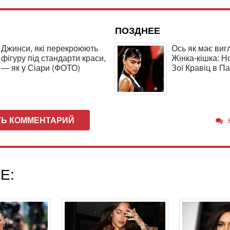
ПОЗДНЕЕ
Джинси, які перекроюють
Ось як має виг
фігуру під стандарти краси,
Жінка-кішка: Н
— як у Сіари (ФОТО)
Зої Кравіц в П
ТЬ КОММЕНТАРИЙ
Е: