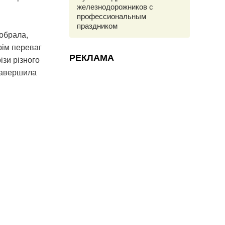
железнодорожников с
профессиональным
праздником
 обрала,
рім переваг
РЕКЛАМА
ізи різного
 завершила