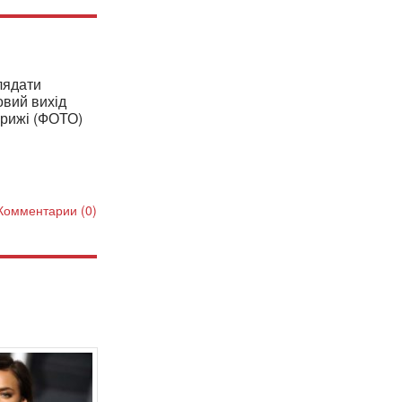
лядати
овий вихід
арижі (ФОТО)
Комментарии (0)