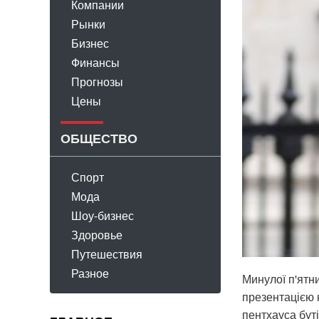
Компании
Рынки
Бизнес
Финансы
Прогнозы
Цены
ОБЩЕСТВО
Спорт
Мода
Шоу-бизнес
Здоровье
Путешествия
Разное
Минулої п'ятн
презентацією н
пентхауса буті