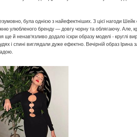
безумовно, була однією з найефектніших. З цієї нагоди Шейк
укню улюбленого бренду — довгу чорну та облягаючу. Але, к
я ще й ненав'язливо додало іскри образу моделі - круглі вир
рудях і спині виглядали дуже ефектно. Вечірній образ Ірина
адою.