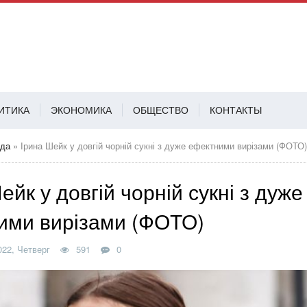
ИТИКА
ЭКОНОМИКА
ОБЩЕСТВО
КОНТАКТЫ
АВ
да
» Ірина Шейк у довгій чорній сукні з дуже ефектними вирізами (ФОТО)
ейк у довгій чорній сукні з дуже
ими вирізами (ФОТО)
22, Четверг
591
0