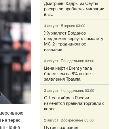
Дмитриев: Кадры из Сеуты
раскрыли проблемы миграции
в ЕС
4 август, Вторник 03:00
Журналист Богданов
предложил вернуть самолету
МС-21 традиционное
название
3 август, Понедельник 03:00
Цена нефти Brent упала
более чем на 8% после
заявления Трампа
3 август, Понедельник 03:00
С 1 сентября в России
изменятся правила торговли с
колес
іммерсивною
 на терасі
2 август, Воскресенье 03:00
ші - Ірина
Путин поздравил