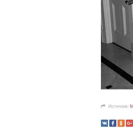
Источник:
М