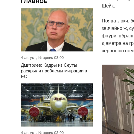
ГЛАВНОЕ
Шейк.
Поява зірки, 
звичайно ж, с
фігури, вбранн
діаметра на г
червоною пом
4 август, Вторник 03:00
Дмитриев: Кадры из Сеуты
раскрыли проблемы миграции в
ЕС
4 август, Вторник 03:00