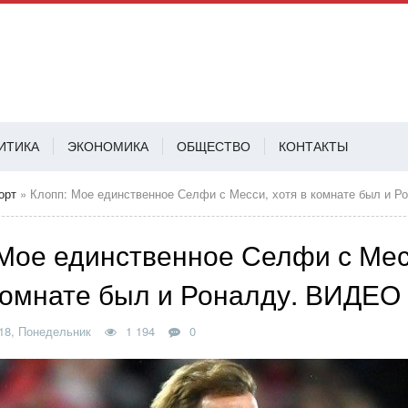
ИТИКА
ЭКОНОМИКА
ОБЩЕСТВО
КОНТАКТЫ
АВ
орт
» Клопп: Мое единственное Селфи с Месси, хотя в комнате был и 
 Мое единственное Селфи с Мес
 комнате был и Роналду. ВИДЕО
18, Понедельник
1 194
0