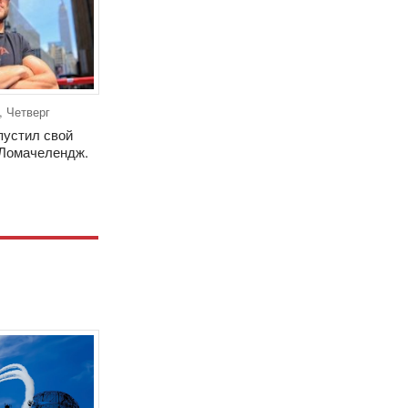
, Четверг
пустил свой
Ломачелендж.