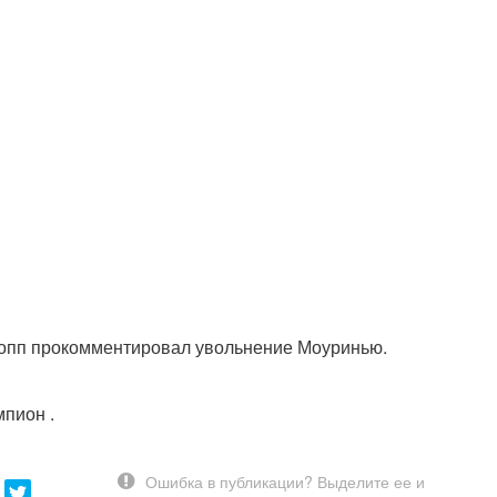
опп прокомментировал увольнение Моуринью.
мпион .