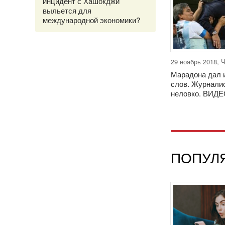
инцидент с Хашокджи
выльется для
международной экономики?
29 ноябрь 2018, 
Марадона дал 
слов. Журнали
неловко. ВИД
ПОПУЛ