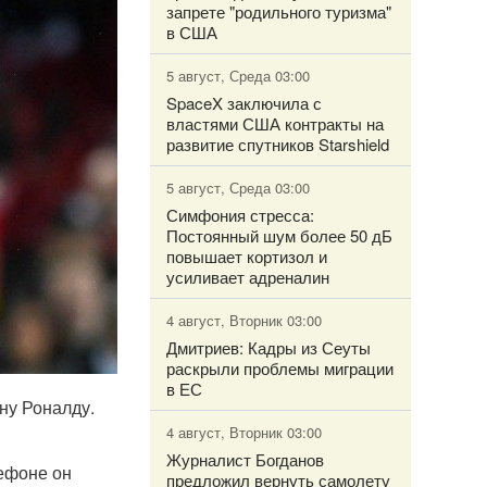
запрете "родильного туризма"
в США
5 август, Среда 03:00
SpaceX заключила с
властями США контракты на
развитие спутников Starshield
5 август, Среда 03:00
Симфония стресса:
Постоянный шум более 50 дБ
повышает кортизол и
усиливает адреналин
4 август, Вторник 03:00
Дмитриев: Кадры из Сеуты
раскрыли проблемы миграции
в ЕС
ну Роналду.
4 август, Вторник 03:00
Журналист Богданов
лефоне он
предложил вернуть самолету