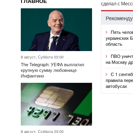
ГЛАВНОЕ
сделал с Месс
Рекоменду
Пять чело
украинских 
область
ПВО уничт
8 август, Суббота 03:00
на Москву др
The Telegraph: УЕФА выплатил
крупную сумму любовнице
С 1 сентяб
Инфантино
правила пере
автобусах
8 август, Суббота 03:00