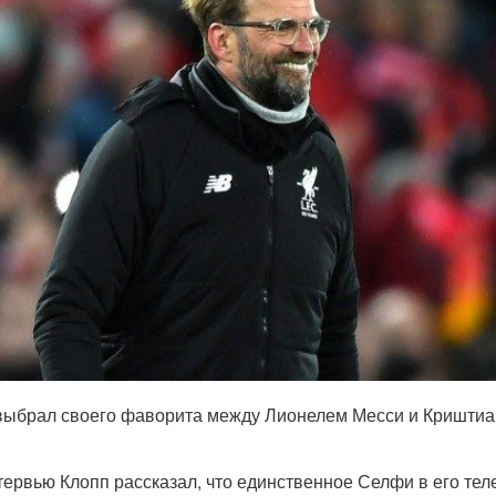
выбрал своего фаворита между Лионелем Месси и Криштиа
тервью Клопп рассказал, что единственное Селфи в его те