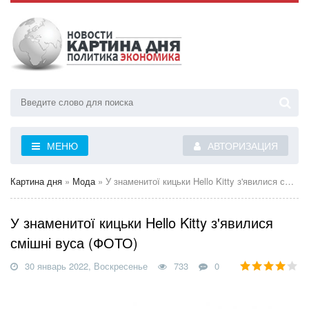
МЕНЮ
АВТОРИЗАЦИЯ
Картина дня
»
Мода
» У знаменитої кицьки Hello Kitty з'явилися смішні вуса (ФОТО)
У знаменитої кицьки Hello Kitty з'явилися
смішні вуса (ФОТО)
30 январь 2022, Воскресенье
733
0