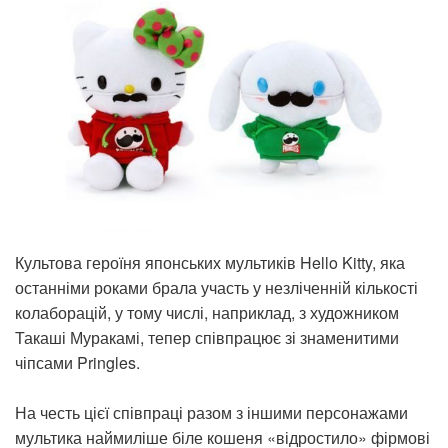
Культова героїня японських мультиків Hello Kitty, яка
останніми роками брала участь у незліченній кількості
колаборацій, у тому числі, наприклад, з художником
Такаші Муракамі, тепер співпрацює зі знаменитими
чіпсами Pringles.
На честь цієї співпраці разом з іншими персонажами
мультика наймиліше біле кошеня «відростило» фірмові