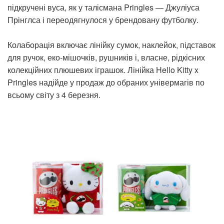
підкручені вуса, як у талісмана Pringles — Джуліуса
Прінглса і переодягнулося у брендовану футболку.
Колаборація включає лінійку сумок, наклейок, підставок
для ручок, еко-мішочків, рушників і, власне, рідкісних
колекційних плюшевих іграшок. Лінійка Hello Kitty x
Pringles надійде у продаж до обраних універмагів по
всьому світу з 4 березня.